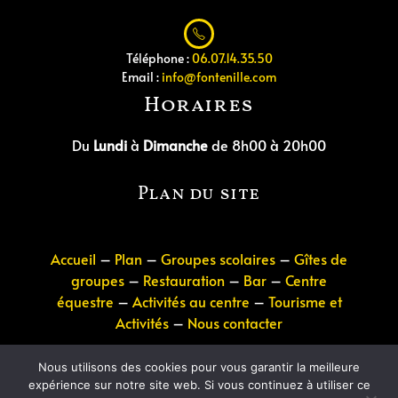
Téléphone :
06.07.14.35.50
Email :
info@fontenille.com
Horaires
Du
Lundi
à
Dimanche
de 8h00 à 20h00
Plan du site
Accueil
–
Plan
–
Groupes scolaires
–
Gîtes de
groupes
–
Restauration
–
Bar
–
Centre
équestre
–
Activités au centre
–
Tourisme et
Activités
–
Nous contacter
Nous utilisons des cookies pour vous garantir la meilleure
expérience sur notre site web. Si vous continuez à utiliser ce
Site crée par IRCF
–
Politique de confidentialité
–
Mentions légales